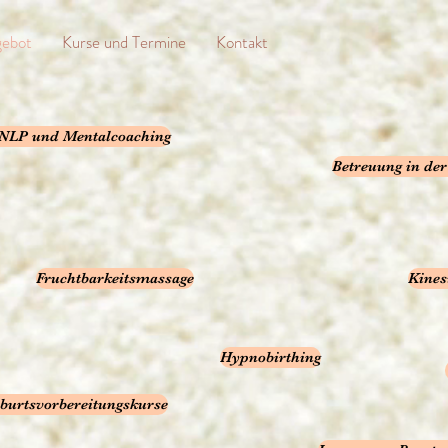
gebot
Kurse und Termine
Kontakt
NLP und Mentalcoaching
Betreuung in de
Fruchtbarkeitsmassage
Kines
Hypnobirthing
burtsvorbereitungskurse