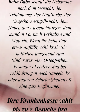
Beim Baby
schaut die Hebamme
nach dem Gewicht, der
Trinkmenge, der Hautfarbe, der
Neugeborenengelbsucht, dem
Nabel, den Ausscheidungen, dem
wunden Po, nach Verhalten und
Motorik. Wenn ihr beim Baby
etwas auffällt, schickt sie Sie
natürlich umgehend zum
Kinderarzt oder Osteopathen.
Besonders Letztere sind bei
Fehlhaltungen nach Saugglocke
oder anderen Schwierigkeiten oft
eine gute Ergänzung.
Ihre Krankenkasse zahlt
bis zu 2 Besuche pro