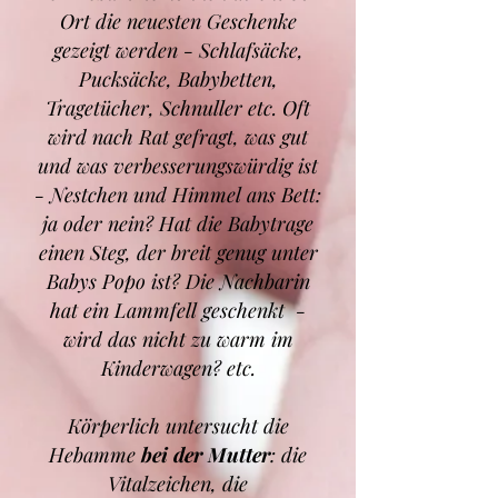
Ort die neuesten Geschenke
gezeigt werden - Schlafsäcke,
Pucksäcke, Babybetten,
Tragetücher, Schnuller etc. Oft
wird nach Rat gefragt, was gut
und was verbesserungswürdig ist
- Nestchen und Himmel ans Bett:
ja oder nein? Hat die Babytrage
einen Steg, der breit genug unter
Babys Popo ist? Die Nachbarin
hat ein Lammfell geschenkt -
wird das nicht zu warm im
Kinderwagen? etc.
Körperlich untersucht die
Hebamme
bei der Mutter
: die
Vitalzeichen, die