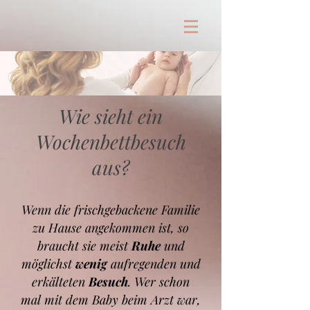
Wie sieht ein
Wochenbettbesuch
aus?
Wenn die frischgebackene Familie
zu Hause angekommen ist, so
braucht sie meist
Ruhe
und
möglichst
wenig
aufregenden und
erkälteten
Besuch
. Wer schon
mal mit dem Baby beim Arzt war,